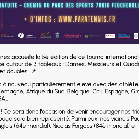
nes accueille la 5è édition de ce tournoi international
se autour de 3 tableaux : Dames, Messieurs et Quads
t doubles...📌
ra à nouveau particulièrement élevé avec des athlètes
Allemagne, Afrique du Sud, Belgique, Chili, Espagne, 
A...
 ! Ce sera donc l'occasion de venir encourager nos tri
ouge sera bien représenté. Parmi eux, nos vicinois Pa
nglois (64è mondial), Nicolas Forgacs (84è mondial) et 