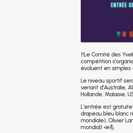
‼️Le Comité des Yveli
compétition s'organi
évoluent en simples e
Le niveau sportif se
venant d'Australie, 
Hollande, Malaisie, US
L'entrée est gratuite
drapeau bleu blanc r
mondiale), Olivier La
mondial) 📣💪