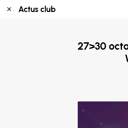
Actus club
27>30 octob