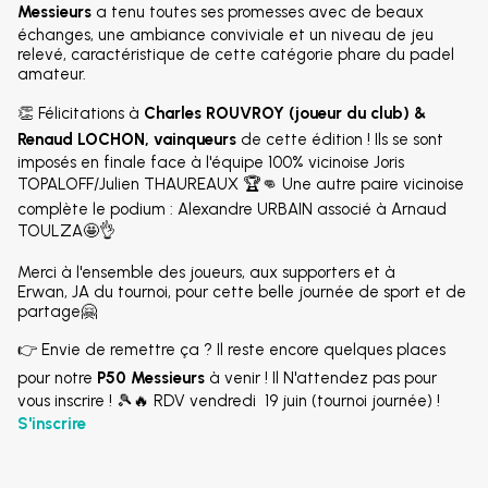
Messieurs
a tenu toutes ses promesses avec de beaux
échanges, une ambiance conviviale et un niveau de jeu
relevé, caractéristique de cette catégorie phare du padel
amateur.
👏 Félicitations à
Charles ROUVROY (joueur du club) &
Renaud LOCHON
, vainqueurs
de cette édition ! Ils se sont
imposés en finale face à l'équipe 100% vicinoise Joris
TOPALOFF/Julien THAUREAUX 🏆👊 Une autre paire vicinoise
complète le podium : Alexandre URBAIN associé à Arnaud
TOULZA🤩👌
Merci à l'ensemble des joueurs, aux supporters et à
Erwan, JA du tournoi, pour cette belle journée de sport et de
partage🤗
👉 Envie de remettre ça ? Il reste encore quelques places
pour notre
P50 Messieurs
à venir ! Il N'attendez pas pour
vous inscrire ! 🎾🔥 RDV vendredi 19 juin (tournoi journée) !
S'inscrire