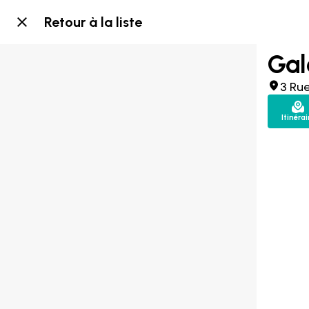
Retour à la liste
Gal
3 Rue
Itinérai