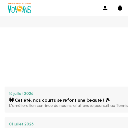
16 juillet 2026
🚧 Cet été, nos courts s
L'amélioration continue de nos installations se poursuit au Tennis 
16 juillet 2026
🚧 Cet été, nos courts se refont une beauté ! 🎾
L'amélioration continue de nos installations se poursuit au Tennis 
01 juillet 2026