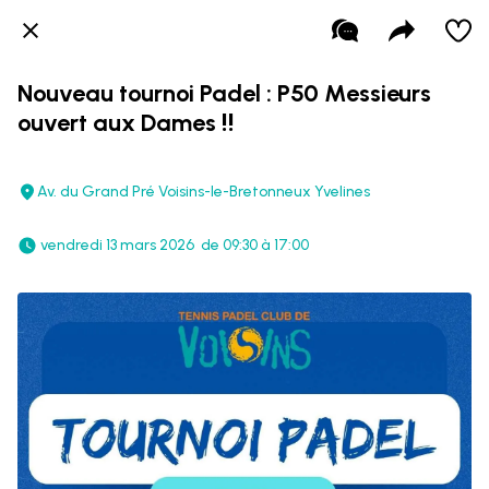
Nouveau tournoi Padel : P50 Messieurs
ouvert aux Dames ‼️
Av. du Grand Pré Voisins-le-Bretonneux Yvelines
 vendredi 13 mars 2026  de 09:30 à 17:00 