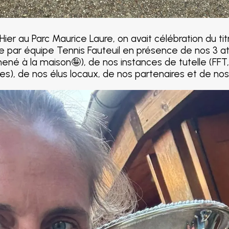
Hier au Parc Maurice Laure, on avait célébration du ti
par équipe Tennis Fauteuil en présence de nos 3 ath
mené à la maison🤪), de nos instances de tutelle (FFT
es), de nos élus locaux, de nos partenaires et de no