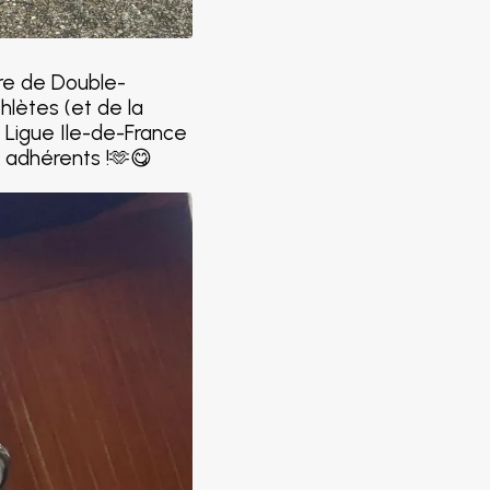
tre de Double-
lètes (et de la
, Ligue Ile-de-France
s adhérents !🫶😋