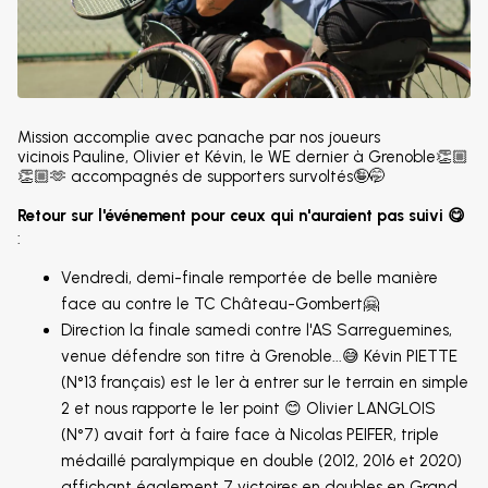
Mission accomplie avec panache par nos joueurs
vicinois Pauline, Olivier et Kévin, le WE dernier à Grenoble👏🏼
👏🏼🫶 accompagnés de supporters survoltés🤪🤭
Retour sur l'événement pour ceux qui n'auraient pas suivi 😋
:
Vendredi, demi-finale remportée de belle manière
face au contre le TC Château-Gombert🤗
Direction la finale samedi contre l'AS Sarreguemines,
venue défendre son titre à Grenoble...😅 Kévin PIETTE
(N°13 français) est le 1er à entrer sur le terrain en simple
2 et nous rapporte le 1er point 😊 Olivier LANGLOIS
(N°7) avait fort à faire face à Nicolas PEIFER, triple
médaillé paralympique en double (2012, 2016 et 2020)
affichant également 7 victoires en doubles en Grand