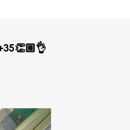
 +35👏🏼👌