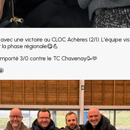
ec une victoire au CLOC Achères (2/1). L'équipe vise
r la phase régionale😋💪
 emporté 3/0 contre le TC Chavenay🥳🫶
🤩