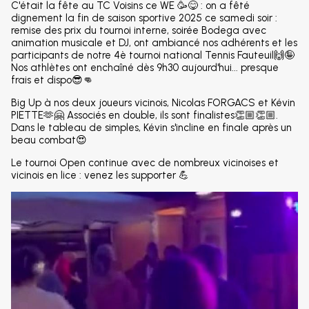
C'était la fête au TC Voisins ce WE 🥳😋 : on a fêté
dignement la fin de saison sportive 2025 ce samedi soir :
remise des prix du tournoi interne, soirée Bodega avec
animation musicale et DJ, ont ambiancé nos adhérents et les
participants de notre 4è tournoi national Tennis Fauteuil🙌🤪
Nos athlètes ont enchaîné dès 9h30 aujourd'hui... presque
frais et dispo😎👊
Big Up à nos deux joueurs vicinois, Nicolas FORGACS et Kévin
PIETTE🫶🤗 Associés en double, ils sont finalistes👏🏼👏🏼.
Dans le tableau de simples, Kévin s'incline en finale après un
beau combat😍
Le tournoi Open continue avec de nombreux vicinoises et
vicinois en lice : venez les supporter 💪