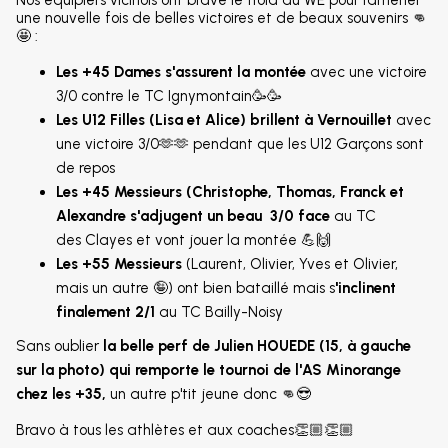
une nouvelle fois de belles victoires et de beaux souvenirs 👊
🤩 :
Les +45 Dames s'assurent la montée
avec une victoire
3/0 contre le TC Ignymontain🥳🥳
Les U12 Filles (Lisa et Alice) brillent à Vernouillet
avec
une victoire 3/0🫶🫶 pendant que les U12 Garçons sont
de repos
Les +45 Messieurs (Christophe, Thomas, Franck et
Alexandre s'adjugent un beau 3/0 face
au TC
des Clayes et vont jouer la montée 💪🙌
Les +55 Messieurs
(Laurent, Olivier, Yves et Olivier,
mais un autre 🤪) ont bien bataillé mais s
'inclinent
finalement 2/1
au TC Bailly-Noisy
Sans oublier
la belle perf de Julien HOUEDE (15, à gauche
sur la photo) qui remporte le tournoi de l'AS Minorange
chez les +35,
un autre p'tit jeune donc 👊😎
Bravo à tous les athlètes et aux coaches👏🏼👏🏼