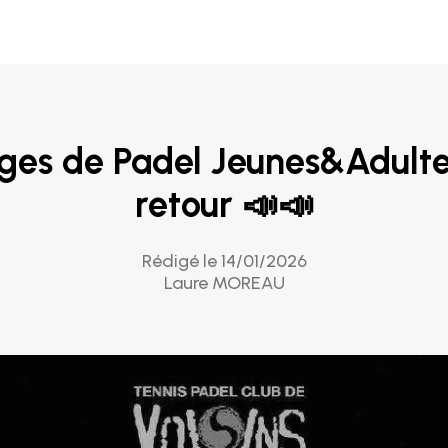
tages de Padel Jeunes&Adulte
retour 📣📣
Rédigé le 14/01/2026
Laure MOREAU