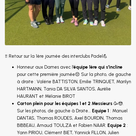
‼️ Retour sur la 1ère journée des interclubs Padel💪
Honneur aux Dames avec l'
équipe 1ère qui s'incline
pour cette première journée😔 Sur la photo, de gauche
à droite : Valérie BATTISTON, Emilie TRINQUET, Marilyn
HARTMANN, Tania DA SILVA SANTOS, Aurélie
HAURANT et Mélanie BIROT
Carton plein pour les équipes 1 et 2 Messieurs
🥳😎.
Sur les photos, de gauche à Droite...
Equipe 1
: Manuel
DANTAS, Thomas ROUDES, Axel BOURDIN, Thomas
BIBBEAU, Arnaud TOULZA et Fabien NAAR.
Equipe 2
:
Yann PIRIOU, Clément BIET, Yannick FILLON, Julien