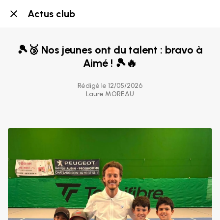
Actus club
🎾🥉 Nos jeunes ont du talent : bravo à
Aimé ! 🎾🔥
Rédigé le 12/05/2026
Laure MOREAU