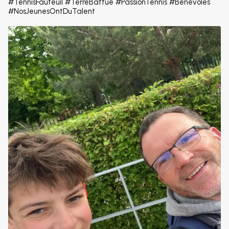
#TennisFauteuil #TerreBattue #PassionTennis #Bénévoles
#NosJeunesOntDuTalent