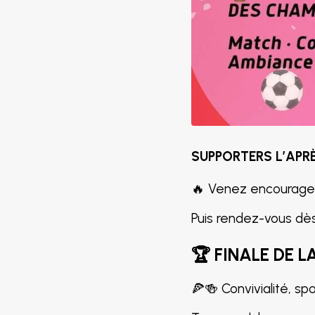
SUPPORTERS L’APRÈ
🔥 Venez encourager 
Puis rendez-vous dès 
🏆 FINALE DE 
🍕🍻 Convivialité, sp