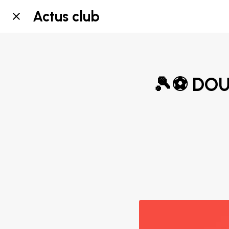
Actus club
🎾⚽ DOU